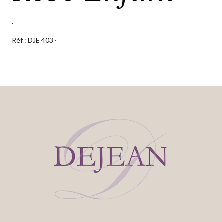
.
Réf : DJE 403 ·