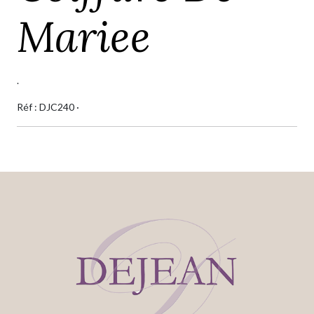
Mariee
.
Réf : DJC240 ·