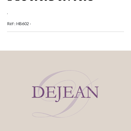
.
Réf : HB602 ·