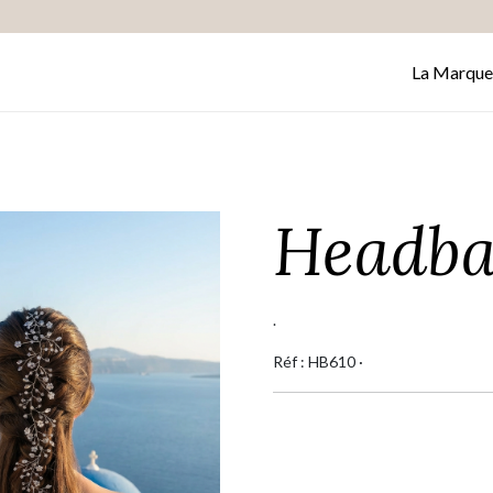
La Marque
Headba
.
Réf : HB610 ·